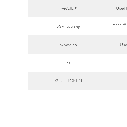
_wixCIDX
Used 
Used to 
SSR-caching
svSession
Used
hs
XSRF-TOKEN