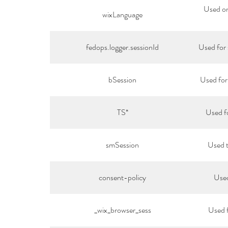
Used on
wixLanguage
fedops.logger.sessionId
Used for 
bSession
Used for
TS*
Used fo
smSession
Used t
consent-policy
Used
_wix_browser_sess
Used 