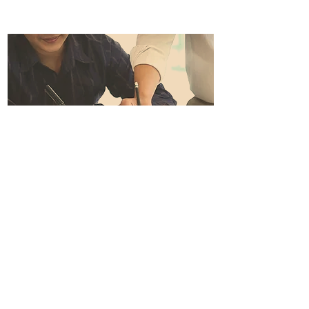
Careers
At the TIA Group, we are always keen to meet
energetic and talented professionals who would like
to join our team.
FIND OUT MORE